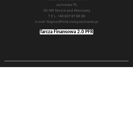
Jachranka 75,
05-140 Serock pod Warszawą
T E L. +48 607 87 88 89
e-mail:
Napisz@ParkLinowyJachranka.pl
Tarcza Finansowa 2.0 PFR