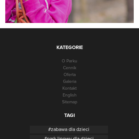
KATEGORIE
O Parku
Cennik
Oferta
Galeria
Kontakt
English
Sitemap
TAGI
zabawa dla dzieci
park linowy dla dzieci