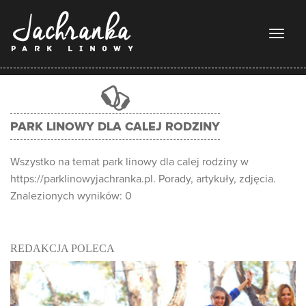
Toggl
naviga
PARK LINOWY DLA CALEJ RODZINY
Wszystko na temat park linowy dla calej rodziny w
https://parklinowyjachranka.pl. Porady, artykuły, zdjęcia.
Znalezionych wyników: 0
REDAKCJA POLECA