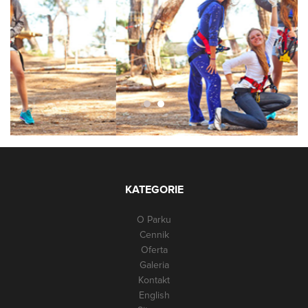
KATEGORIE
O Parku
Cennik
Oferta
Galeria
Kontakt
English