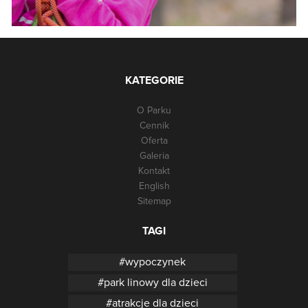
KATEGORIE
O Parku
Cennik
Oferta
Galeria
Kontakt
English
Sitemap
TAGI
wypoczynek
park linowy dla dzieci
atrakcje dla dzieci