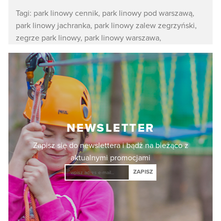
Tagi:
park linowy cennik
,
park linowy pod warszawą
,
park linowy jachranka
,
park linowy zalew zegrzyński
,
zegrze park linowy
,
park linowy warszawa
,
NEWSLETTER
Zapisz się do newslettera i bądż na bieżąco z
aktualnymi promocjami