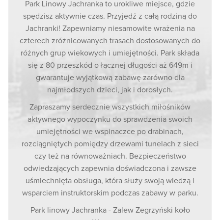
Park Linowy Jachranka to urokliwe miejsce, gdzie
spędzisz aktywnie czas. Przyjedź z całą rodziną do
Jachranki! Zapewniamy niesamowite wrażenia na
czterech zróżnicowanych trasach dostosowanych do
różnych grup wiekowych i umiejętności. Park składa
się z 80 przeszkód o łącznej długości aż 649m i
gwarantuje wyjątkową zabawę zarówno dla
najmłodszych dzieci, jak i dorosłych.
Zapraszamy serdecznie wszystkich miłośników
aktywnego wypoczynku do sprawdzenia swoich
umiejętności we wspinaczce po drabinach,
rozciągniętych pomiędzy drzewami tunelach z sieci
czy też na równoważniach. Bezpieczeństwo
odwiedzających zapewnia doświadczona i zawsze
uśmiechnięta obsługa, która służy swoją wiedzą i
wsparciem instruktorskim podczas zabawy w parku.
Park linowy Jachranka - Zalew Zegrzyński koło