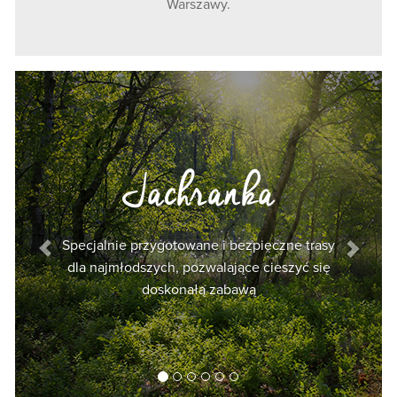
Warszawy.
Previous
Next
pecjalnie przygotowane i bezpieczne trasy
Do
dla najmłodszych, pozwalające cieszyć się
wolneg
doskonałą zabawą