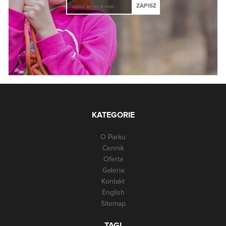
KATEGORIE
O Parku
Cennik
Oferta
Galeria
Kontakt
English
Sitemap
TAGI